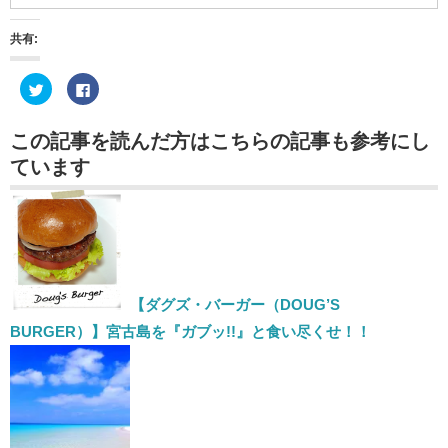
共有:
ク
Facebook
リ
で
ッ
共
ク
有
し
す
この記事を読んだ方はこちらの記事も参考にし
て
る
Twitter
に
ています
で
は
共
ク
有
リ
(新
ッ
し
ク
い
し
ウ
て
ィ
く
ン
だ
ド
さ
ウ
い
で
(新
【ダグズ・バーガー（DOUG’S
開
し
き
い
BURGER）】宮古島を『ガブッ!!』と食い尽くせ！！
ま
ウ
す)
ィ
ン
ド
ウ
で
開
き
ま
す)