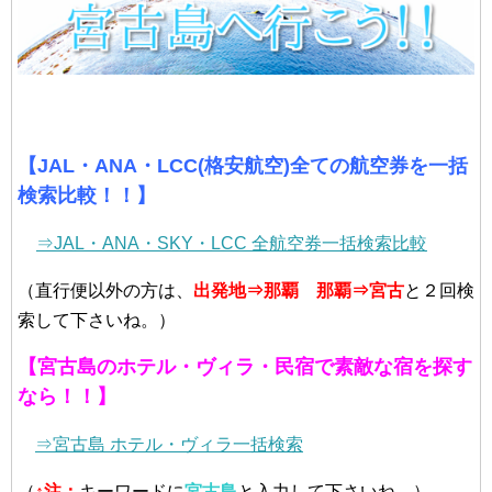
【JAL・ANA・LCC(格安航空)全ての航空券を一括
検索比較！！】
⇒JAL・ANA・SKY・LCC 全航空券一括検索比較
（直行便以外の方は、
出発地⇒那覇
那覇⇒宮古
と２回検
索して下さいね。）
【宮古島のホテル・ヴィラ・民宿で素敵な宿を探す
なら！！】
⇒宮古島 ホテル・ヴィラ一括検索
（
↑
注：
キーワードに
宮古島
と入力して下さいね。）