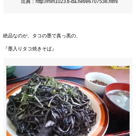
出典：http://mm1023.ti-da.net/e6707538.html
絶品なのが、タコの墨で真っ黒の、
『墨入りタコ焼きそば』