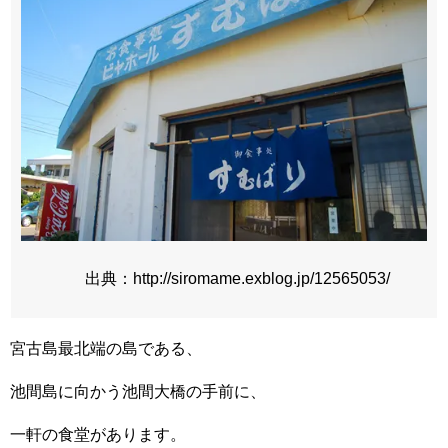
出典：http://siromame.exblog.jp/12565053/
宮古島最北端の島である、
池間島に向かう池間大橋の手前に、
一軒の食堂があります。