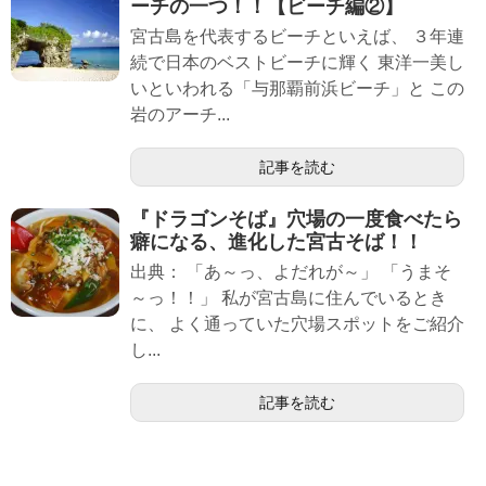
ーチの一つ！！【ビーチ編②】
宮古島を代表するビーチといえば、 ３年連
続で日本のベストビーチに輝く 東洋一美し
いといわれる「与那覇前浜ビーチ」と この
岩のアーチ...
記事を読む
『ドラゴンそば』穴場の一度食べたら
癖になる、進化した宮古そば！！
出典： 「あ～っ、よだれが～」 「うまそ
～っ！！」 私が宮古島に住んでいるとき
に、 よく通っていた穴場スポットをご紹介
し...
記事を読む