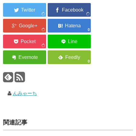
0
0
んみゃーち
関連記事