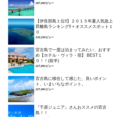
187,402ビュー
【伊良部島１位!!】２０１５年夏人気急上
昇離島ランキング!! + オススメスポット１
０
132,220ビュー
宮古島で一度は泊まってみたい、おすす
め【ホテル・ヴィラ・宿】 BEST１
０！！(前半)
127,801ビュー
宮古島に移住して感じた、良いポイン
ト、いまいちなポイント。
127,461ビュー
『千原ジュニア』さんおススメの宮古
島！！