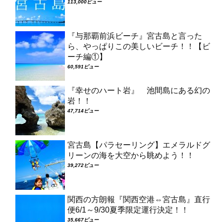
113,000ビュー
『与那覇前浜ビーチ』宮古島と言った
ら、やっぱりこの美しいビーチ！！【ビ
ーチ編①】
60,591ビュー
『幸せのハート岩』 池間島にある幻の
岩！！
47,714ビュー
宮古島【パラセーリング】エメラルドグ
リーンの海を大空から眺めよう！！
39,272ビュー
関西の方朗報『関西空港⇔宮古島』直行
便6/1～9/30夏季限定運行決定！！
35,667ビュー