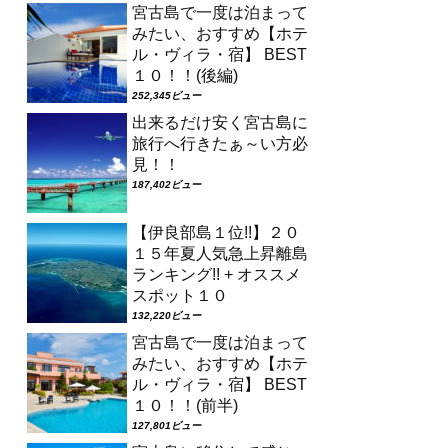
宮古島で一度は泊まって
みたい、おすすめ【ホテ
ル・ヴィラ・宿】 BEST
１０！！(後編)
252,345ビュー
出来るだけ安く宮古島に
旅行へ行きたぁ～い方必
見！！
187,402ビュー
【伊良部島１位!!】２０
１５年夏人気急上昇離島
ランキング!! + オススメ
スポット１０
132,220ビュー
宮古島で一度は泊まって
みたい、おすすめ【ホテ
ル・ヴィラ・宿】 BEST
１０！！(前半)
127,801ビュー