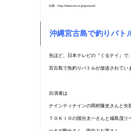
出典：http://www.ntv.co.jp/gurunai/
沖縄宮古島で釣りバト
先ほど、日本テレビの『ぐるナイ』で
宮古島で魚釣りバトルが放送されてい
出演者は
ナインティナインの岡村隆史さんと矢
ＴＯＫＩＯの国分太一さんと城島茂リ
つるの剛士さん、田中みな実さん、