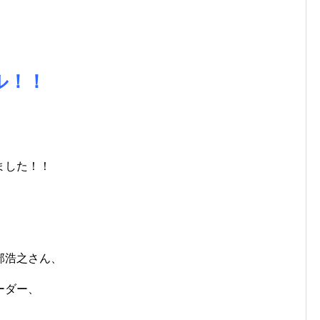
ル！！
、
ました！！
部浩之さん、
ーダー、