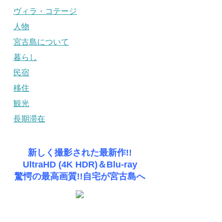
ヴィラ・コテージ
人物
宮古島について
暮らし
民宿
移住
観光
長期滞在
新しく撮影された最新作!!
UltraHD (4K HDR)＆Blu-ray
驚愕の最高画質!!自宅が宮古島へ