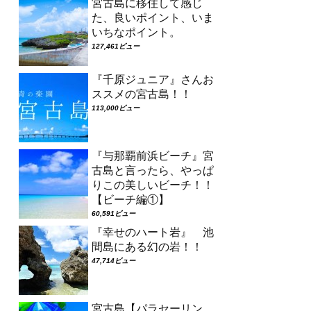
宮古島に移住して感じ
た、良いポイント、いま
いちなポイント。
127,461ビュー
『千原ジュニア』さんお
ススメの宮古島！！
113,000ビュー
『与那覇前浜ビーチ』宮
古島と言ったら、やっぱ
りこの美しいビーチ！！
【ビーチ編①】
60,591ビュー
『幸せのハート岩』 池
間島にある幻の岩！！
47,714ビュー
宮古島【パラセーリン