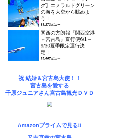
グ】エメラルドグリーン
の海を大空から眺めよ
う！！
39,272ビュー
関西の方朗報『関西空港
⇔宮古島』直行便6/1～
9/30夏季限定運行決
定！！
35,667ビュー
祝 結婚＆宮古島大使！！
宮古島を愛する
千原ジュニアさん宮古島観光ＤＶＤ
Amazonプライムで見る!!
又吉直樹の宮古島