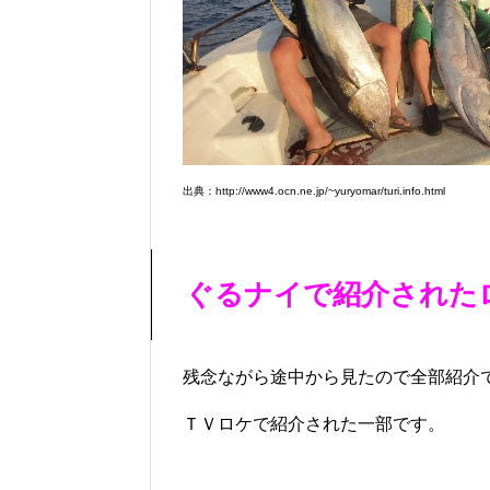
出典：http://www4.ocn.ne.jp/~yuryomar/turi.info.html
ぐるナイで紹介された
残念ながら途中から見たので全部紹介
ＴＶロケで紹介された一部です。