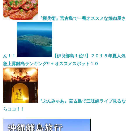
で
開
き
ま
す)
『権兵衛』宮古島で一番オススメな焼肉屋さ
ん！！
【伊良部島１位!!】２０１５年夏人気
急上昇離島ランキング!! + オススメスポット１０
『ぶんみゃあ』宮古島で三味線ライブ見るな
らココ！！