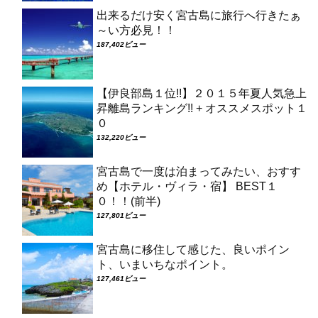
出来るだけ安く宮古島に旅行へ行きたぁ
～い方必見！！
187,402ビュー
【伊良部島１位!!】２０１５年夏人気急上
昇離島ランキング!! + オススメスポット１
０
132,220ビュー
宮古島で一度は泊まってみたい、おすす
め【ホテル・ヴィラ・宿】 BEST１
０！！(前半)
127,801ビュー
宮古島に移住して感じた、良いポイン
ト、いまいちなポイント。
127,461ビュー