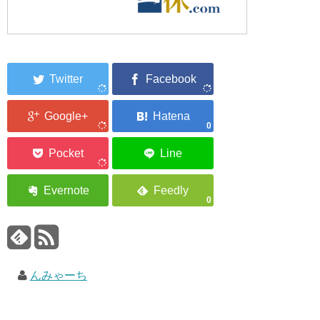
0
0
んみゃーち