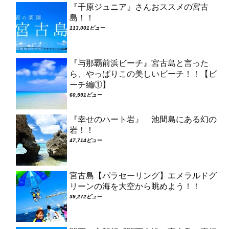
『千原ジュニア』さんおススメの宮古
島！！
113,001ビュー
『与那覇前浜ビーチ』宮古島と言った
ら、やっぱりこの美しいビーチ！！【ビ
ーチ編①】
60,591ビュー
『幸せのハート岩』 池間島にある幻の
岩！！
47,714ビュー
宮古島【パラセーリング】エメラルドグ
リーンの海を大空から眺めよう！！
39,272ビュー