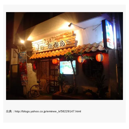
出典：http://blogs.yahoo.co.jp/eminee_k/58229147.html