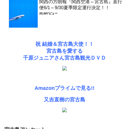
関西の方朗報『関西空港⇔宮古島』直行
便6/1～9/30夏季限定運行決定！！
35,667ビュー
祝 結婚＆宮古島大使！！
宮古島を愛する
千原ジュニアさん宮古島観光ＤＶＤ
Amazonプライムで見る!!
又吉直樹の宮古島