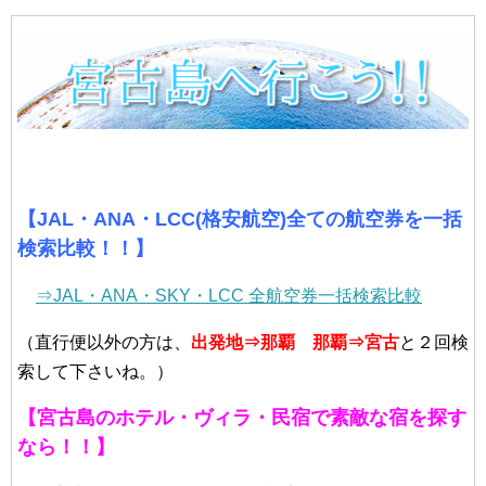
【JAL・ANA・LCC(格安航空)全ての航空券を一括
検索比較！！】
⇒JAL・ANA・SKY・LCC 全航空券一括検索比較
（直行便以外の方は、
出発地⇒那覇
那覇⇒宮古
と２回検
索して下さいね。）
【宮古島のホテル・ヴィラ・民宿で素敵な宿を探す
なら！！】