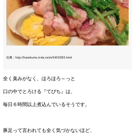
出典：http://harekumo.ti-da.net/e5403383.html
全く臭みがなく、ほろほろ～っと
口の中でとろける『てびち』は、
毎日６時間以上煮込んでいるそうです。
豚足って言われても全く気づかないほど、