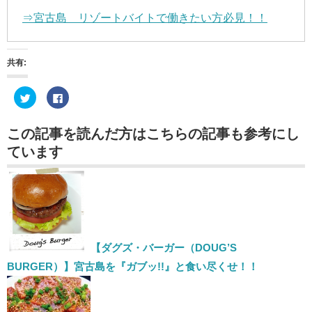
⇒宮古島 リゾートバイトで働きたい方必見！！
共有:
ク
Facebook
リ
で
ッ
共
ク
有
し
す
この記事を読んだ方はこちらの記事も参考にし
て
る
Twitter
に
ています
で
は
共
ク
有
リ
(新
ッ
し
ク
い
し
ウ
て
ィ
く
ン
だ
ド
さ
ウ
い
で
(新
【ダグズ・バーガー（DOUG’S
開
し
き
い
BURGER）】宮古島を『ガブッ!!』と食い尽くせ！！
ま
ウ
す)
ィ
ン
ド
ウ