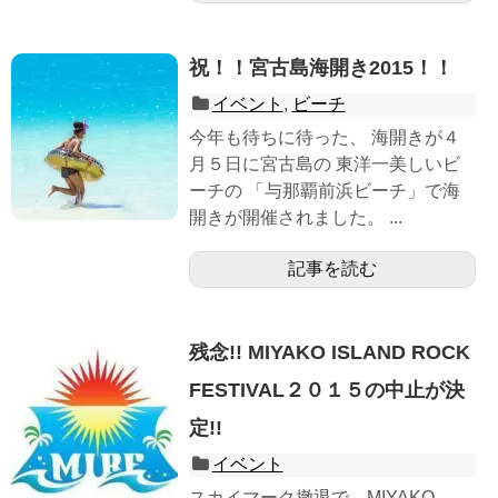
祝！！宮古島海開き2015！！
イベント
,
ビーチ
今年も待ちに待った、 海開きが４
月５日に宮古島の 東洋一美しいビ
ーチの 「与那覇前浜ビーチ」で海
開きが開催されました。 ...
記事を読む
残念!! MIYAKO ISLAND ROCK
FESTIVAL２０１５の中止が決
定!!
イベント
スカイマーク撤退で、MIYAKO