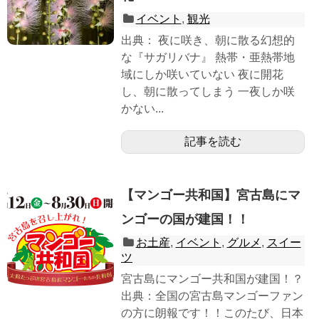
イベント
,
観光
出典： 夜に咲き、朝に散る幻想的
な『サガリバナ』 熱帯・亜熱帯地
域にしか咲いていない 夜に開花
し、朝に散ってしまう 一夜しか咲
かない...
記事を読む
【マンゴー共和国】宮古島にマ
ンゴーの国が建国！！
お土産
,
イベント
,
グルメ
,
スイー
ツ
宮古島にマンゴー共和国が建国！？
出典：全国の宮古島マンゴーファン
の方に朗報です！！このたび、日本