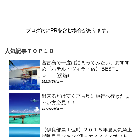
ブログ内にPRを含む場合があります。
人気記事ＴＯＰ１０
宮古島で一度は泊まってみたい、おすす
め【ホテル・ヴィラ・宿】 BEST１
０！！(後編)
252,345ビュー
出来るだけ安く宮古島に旅行へ行きたぁ
～い方必見！！
187,402ビュー
【伊良部島１位!!】２０１５年夏人気急上
昇離島ランキング!! + オススメスポット１