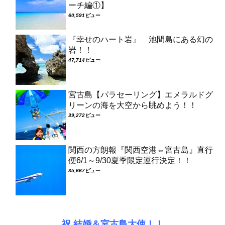
ーチ編①】
60,591ビュー
『幸せのハート岩』 池間島にある幻の
岩！！
47,714ビュー
宮古島【パラセーリング】エメラルドグ
リーンの海を大空から眺めよう！！
39,272ビュー
関西の方朗報『関西空港⇔宮古島』直行
便6/1～9/30夏季限定運行決定！！
35,667ビュー
祝 結婚＆宮古島大使！！