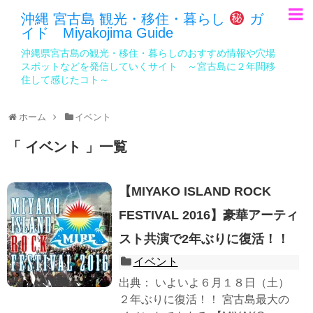
沖縄 宮古島 観光・移住・暮らし
ガ
イド Miyakojima Guide
沖縄県宮古島の観光・移住・暮らしのおすすめ情報や穴場
スポットなどを発信していくサイト ～宮古島に２年間移
住して感じたコト～
ホーム
イベント
イベント
一覧
【MIYAKO ISLAND ROCK
FESTIVAL 2016】豪華アーティ
スト共演で2年ぶりに復活！！
イベント
出典： いよいよ６月１８日（土）
２年ぶりに復活！！ 宮古島最大の