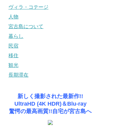
ヴィラ・コテージ
人物
宮古島について
暮らし
民宿
移住
観光
長期滞在
新しく撮影された最新作!!
UltraHD (4K HDR)＆Blu-ray
驚愕の最高画質!!自宅が宮古島へ