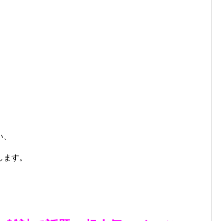
い、
します。