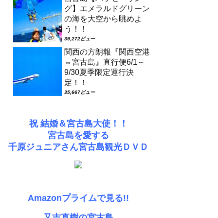
グ】エメラルドグリーン
の海を大空から眺めよ
う！！
39,272ビュー
関西の方朗報『関西空港
⇔宮古島』直行便6/1～
9/30夏季限定運行決
定！！
35,667ビュー
祝 結婚＆宮古島大使！！
宮古島を愛する
千原ジュニアさん宮古島観光ＤＶＤ
Amazonプライムで見る!!
又吉直樹の宮古島