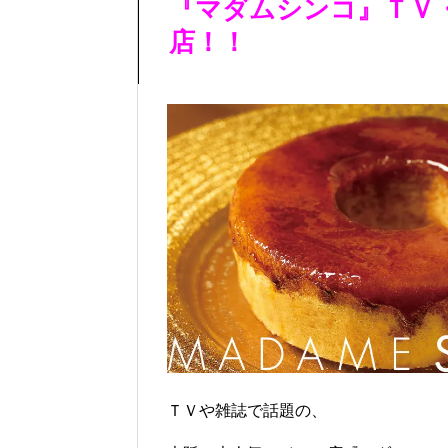
『マダムシンコ』ＴＶ
店！！
ＴＶや雑誌で話題の、