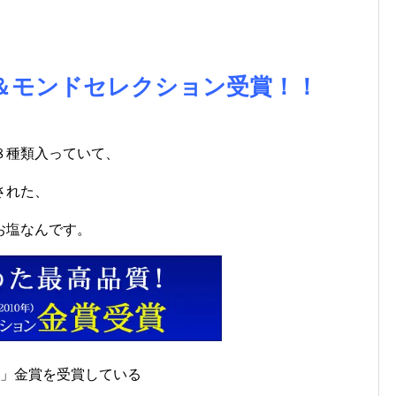
＆モンドセレクション受賞！！
８種類入っていて、
された、
お塩なんです。
ン」金賞を受賞している