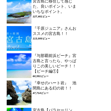
宮古島に移住して感じ
た、良いポイント、いま
いちなポイント。
127,461ビュー
『千原ジュニア』さんお
ススメの宮古島！！
113,000ビュー
『与那覇前浜ビーチ』宮
古島と言ったら、やっぱ
りこの美しいビーチ！！
【ビーチ編①】
60,591ビュー
『幸せのハート岩』 池
間島にある幻の岩！！
47,714ビュー
宮古島【パラセーリン