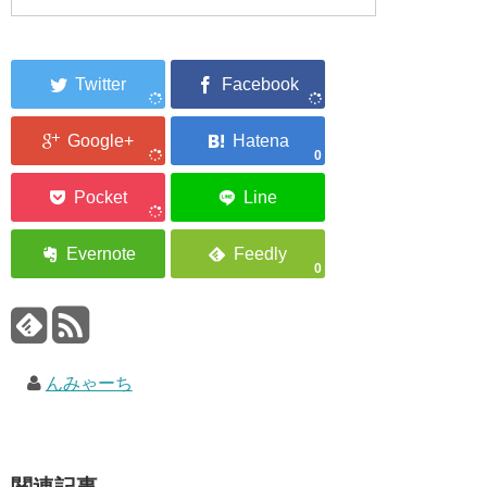
0
0
んみゃーち