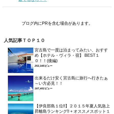
ブログ内にPRを含む場合があります。
人気記事ＴＯＰ１０
宮古島で一度は泊まってみたい、おすす
め【ホテル・ヴィラ・宿】 BEST１
０！！(後編)
252,345ビュー
出来るだけ安く宮古島に旅行へ行きたぁ
～い方必見！！
187,402ビュー
【伊良部島１位!!】２０１５年夏人気急上
昇離島ランキング!! + オススメスポット１