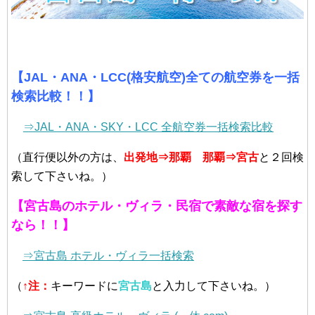
【JAL・ANA・LCC(格安航空)全ての航空券を一括
検索比較！！】
⇒JAL・ANA・SKY・LCC 全航空券一括検索比較
（直行便以外の方は、
出発地⇒那覇
那覇⇒宮古
と２回検
索して下さいね。）
【宮古島のホテル・ヴィラ・民宿で素敵な宿を探す
なら！！】
⇒宮古島 ホテル・ヴィラ一括検索
（
↑
注：
キーワードに
宮古島
と入力して下さいね。）