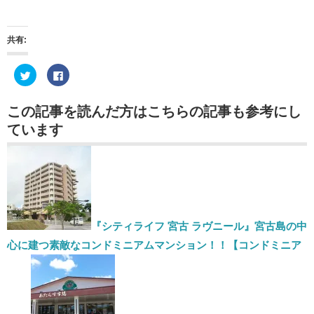
共有:
ク
Facebook
リ
で
ッ
共
ク
有
し
す
この記事を読んだ方はこちらの記事も参考にし
て
る
Twitter
に
ています
で
は
共
ク
有
リ
(新
ッ
し
ク
い
し
ウ
て
ィ
く
ン
だ
ド
さ
ウ
い
で
(新
『シティライフ 宮古 ラヴニール』宮古島の中
開
し
き
い
心に建つ素敵なコンドミニアムマンション！！【コンドミニア
ま
ウ
す)
ィ
ン
ド
ウ
で
開
き