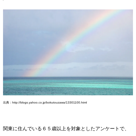
出典：http://blogs.yahoo.co.jp/bokutouzawa/13301100.html
関東に住んでいる６５歳以上を対象としたアンケートで、