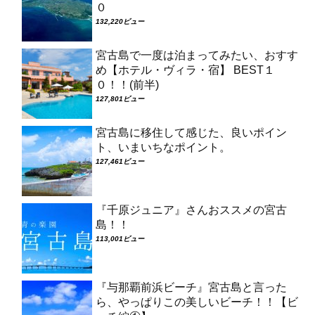
０
132,220ビュー
宮古島で一度は泊まってみたい、おすす
め【ホテル・ヴィラ・宿】 BEST１
０！！(前半)
127,801ビュー
宮古島に移住して感じた、良いポイン
ト、いまいちなポイント。
127,461ビュー
『千原ジュニア』さんおススメの宮古
島！！
113,001ビュー
『与那覇前浜ビーチ』宮古島と言った
ら、やっぱりこの美しいビーチ！！【ビ