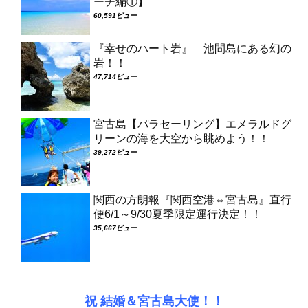
ーチ編①】
60,591ビュー
『幸せのハート岩』 池間島にある幻の
岩！！
47,714ビュー
宮古島【パラセーリング】エメラルドグ
リーンの海を大空から眺めよう！！
39,272ビュー
関西の方朗報『関西空港⇔宮古島』直行
便6/1～9/30夏季限定運行決定！！
35,667ビュー
祝 結婚＆宮古島大使！！